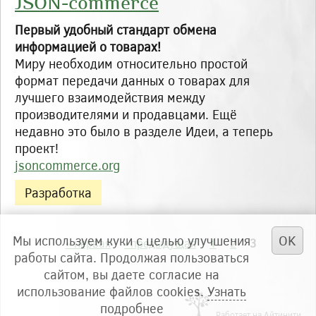
JSON-commerce
Первый удобный стандарт обмена
информацией о товарах!
Миру необходим относительно простой
формат передачи данных о товарах для
лучшего взаимодействия между
производителями и продавцами. Ещё
недавно это было в разделе Идеи, а теперь
проект!
jsoncommerce.org
Статус
Разработка
OK
Мы используем куки с целью улучшения
« первая
‹ предыдущая
1
2
3
Страницы
работы сайта. Продолжая пользоваться
сайтом, вы даете согласие на
использование файлов cookies.
Узнать
подробнее
Работает на Айтинити