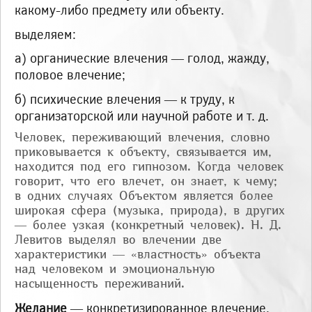
какому-либо предмету или объекту.
вы­деляем:
а) органические влечения — голод, жажду,
половое влечение;
б) психические влечения — к труду, к
организаторской или научной работе и т. д.
Человек, пережи­вающий влечения, словно
приковывается к объекту, связывается им,
находится под его гипнозом. Когда человек
говорит, что его влечет, он знает, к чему;
в одних случа­ях Объектом является более
широкая сфера (музыка, природа), в других
— более узкая (конкретный человек). Н. Д.
Левитов выделял во влечении две
характеристи­ки — «властность» объекта
над человеком и эмоциональную
насыщенность пере­живаний.
Желание
— конкретизированное влечение,